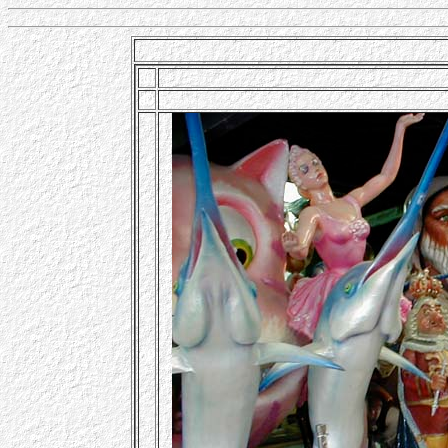
а0
а0
в
б0